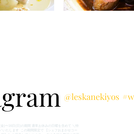
tagram
@leskanekiyos
#w