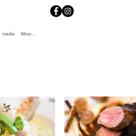
media
More...