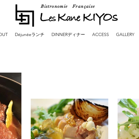
Bistronomie Française
OUT
Déjunéeランチ
DINNERディナー
ACCESS
GALLERY