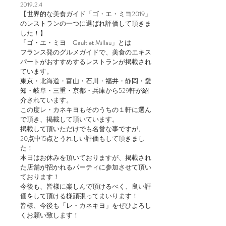
2019.2.4
【世界的な美食ガイド「ゴ・エ・ミヨ2019」
のレストランの一つに選ばれ評価して頂きま
した！】
「ゴ・エ・ミヨ Gault et Millau」とは
フランス発のグルメガイドで、美食のエキス
パートがおすすめするレストランが掲載され
ています。
東京・北海道・富山・石川・福井・静岡・愛
知・岐阜・三重・京都・兵庫から529軒が紹
介されています。
この度レ・カネキヨもそのうちの１軒に選ん
で頂き、掲載して頂いています。
掲載して頂いただけでも名誉な事ですが、
20点中15点とうれしい評価もして頂きまし
た！
本日はお休みを頂いておりますが、掲載され
た店舗が招かれるパーティに参加させて頂い
ております！
今後も、皆様に楽しんで頂けるべく、良い評
価をして頂ける様頑張ってまいります！
皆様、今後も「レ・カネキヨ」をぜひよろし
くお願い致します！