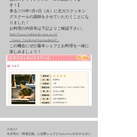
す！】
来る2018年9月4日（火）に北ガスクッキン
グスクールの講師をさせていただくことにな
りました！
お料理の内容等は下記よりご確認下さい。
http://www.hokkaido-gas.co.jp/
…/saga…/cooking/coursedetail/…
この機会にぜひ藤本シェフとお料理を一緒に
楽しみましょう！
2018.5.7
今月号の「料理王国」に吉野シェフとStella Marisやタテルヨシ